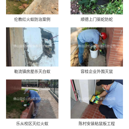
伦教红火蚁防治案例
顺德上门驱蛇防蛇
勒流镇房屋杀灭白蚁
容桂企业外围灭鼠
乐从校区灭红火蚁
陈村安装粘鼠板工程